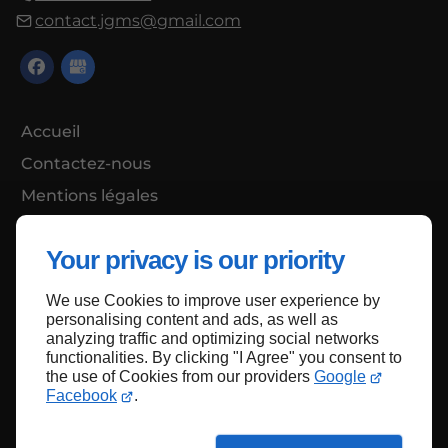
contact.jgms@gmail.com
Accueil
Contactez-nous
Mentions légales
Plan du site
Your privacy is our priority
We use Cookies to improve user experience by
Haut de page
personalising content and ads, as well as
analyzing traffic and optimizing social networks
functionalities. By clicking "I Agree" you consent to
the use of Cookies from our providers
Google
Facebook
.