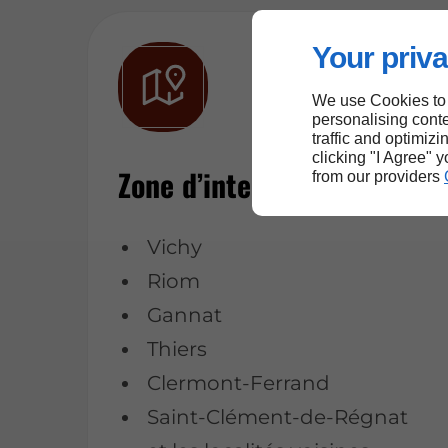
Your priva
We use Cookies to
personalising conte
traffic and optimizi
clicking "I Agree" 
Zone d’intervention
from our providers
Vichy
Riom
Gannat
Thiers
Clermont-Ferrand
Saint-Clément-de-Régnat