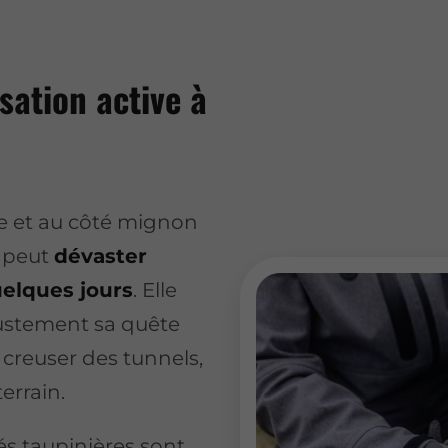
sation active à
lle et au côté mignon
e peut
dévaster
uelques jours
. Elle
 justement sa quête
 creuser des tunnels,
errain.
és taupinières sont