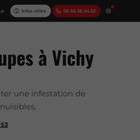
us
Infos utiles
06 66 56 04 53
aupes à Vichy
ter une infestation de
nuisibles.
 53