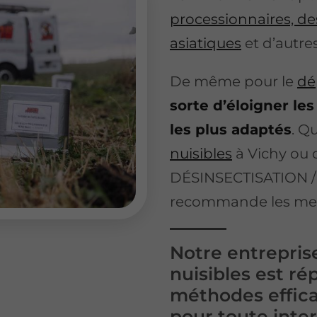
processionnaires, de
asiatiques
et d’autre
De même pour le
dé
sorte d’éloigner les 
les plus adaptés
. Q
nuisibles
à Vichy ou 
DÉSINSECTISATION /
recommande les meil
Notre entrepris
nuisibles est ré
méthodes effic
pour toute inte