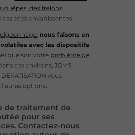
s guêpes, des frelons
s espèces envahissantes.
pigeonnage
,
nous faisons en
volatiles avec les dispositifs
uel que soit votre
problème de
dans ses environs, JGMS
 DÉRATISATION vous
leures options.
e de traitement de
putée pour ses
aces. Contactez-nous
rvention autour de