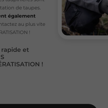
station de taupes.
vent également
ntactez au plus vite
RATISATION !
 rapide et
MS
ÉRATISATION !